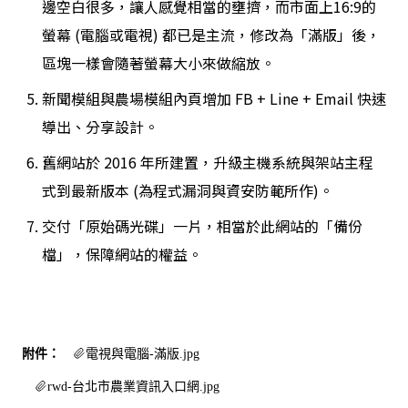
邊空白很多，讓人感覺相當的壅擠，而市面上16:9的
螢幕 (電腦或電視) 都已是主流，修改為「滿版」後，
區塊一樣會隨著螢幕大小來做縮放。
新聞模組與農場模組內頁增加 FB + Line + Email 快速
導出、分享設計。
舊網站於 2016 年所建置，升級主機系統與架站主程
式到最新版本 (為程式漏洞與資安防範所作)。
交付「原始碼光碟」一片，相當於此網站的「備份
檔」，保障網站的權益。
附件：
電視與電腦-滿版.jpg
rwd-台北市農業資訊入口網.jpg