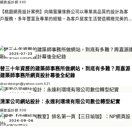
的結合。
看見？」
330
網頁設計師
【桃園網頁設計案例】向陽窗簾傢飾公司以專業高品質的設計為客
戶服務，多年豐富及專業的經驗，為客戶居家生活營造精緻完美的
氛圍，提供更時尚與高水準的生活環境，亦提供量身訂作的服務，
以成就專案設計的最佳價值，我們的團隊將不斷的求新求變，提供
適合於居家、辦公室、醫院及各種商業空間的裝潢元素，來配合時
尚潮流讓藝術融入生活，使窗簾不只是為您擋光的一塊布，窗簾更
是一個空間色塊，能讓整個家，呈現出各式各樣的感覺，讓我們的
2025-07-23
作品介紹
努力能換來客戶的歡喜，更希望每個家庭都能更舒適更幸福。
替三十年資歷的建築師事務所做網站，到底有多難？周嘉源
建築師事務所網頁設計幕後全紀錄
discdesign@yahoo.com
521
2024-12-15
作品介紹
清潔公司網站設計：永達利環境有限公司數位轉型紀實
309
網頁設計師
2024-09-06
作品介紹