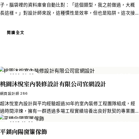
子，腦袋裡的資料庫會自動比對：「這個類型，我之前做過，大概
長這樣。」對設計師來說，這種慣性是效率，但也是陷阱。這次接
到慶芳地政士聯合事務所的設計委託時，我很刻意地把這個慣性先
按下去，因為第一次訪談結束後，我就知道：套任何一個舊公式，
閱讀全文
結果都會是浪費。 市面上地政士或代書事務所的網站，有非常高比
例長得出奇相似——一張放了房屋或土地的封面大圖，一排服務項
目的條列，一個電話號碼放在最顯眼的地方，然後就結束了。這種
設計沒有錯，它能用，能傳遞基本資訊，但它沒辦法做到「讓訪客
在五秒內感覺到這個事務所和其他人不一樣」。而對這個案子的委
2026-01-03
作品介紹
託人而言，那個「不一樣」，恰恰是整個設計任務中最核心的目
桃園沐悅室內裝修設計有限公司官網設計
標。 所長李志殷博士是政治大學地政博士，三所大學的兼任助理教
授，「不動產登記」期刊主編，在地政領域同時具備最頂層的學術
286
網頁設計師
高度與三十年的實務厚度——這種組合，在整個業界幾乎是稀有物
超沐悅室內設計與平均經驗超過30年的室內裝修工程團隊組成，經
種。如果最終做出來的形象網站，和路邊隨便一家代書事務所的網
過時間淬煉，擁有一群透過多場工程實績培養出良好默契的專業團
站放在一起看不出差異，那設計師就是失職，不是完工。 這個念
隊。他們強調將創意與生活美學融合，為每位客戶打造獨有的幸福
2025-12-30
作品介紹
頭，是貫穿後續所有設計決策的起點。每一次我在兩個選項之間猶
空間。這家室內設計公司定位為桃園地區的專業室內裝修設計公
平鎮向陽窗簾傢飾
司，強調經驗豐富、從設計到施工一站式服務，並注重美感與品質
豫，我問自己的那個問題都是：「哪一個選擇，更能讓那個差異被