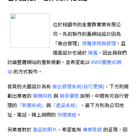
位於桃園市的金豐群實業有限公
司，先前製作的舊網站設計
因為
「
後台管理
」
很難使用與管理
，且
版面設計也過於
陳舊
，因此與我們
討論整體網站的重
新規劃，並希望能以
RWD響應式網
站
的方式製作
。
首頁的大圖設計為有
後台管理系統(自行更換)
，下方則規
劃出業者的
服務特色
與
競爭優勢
說明，中間有可自行管
理的
「新聞系統
」
與
「產品系統
」
，最下方則為公司地
址
、
電話
、線上詢問的
快捷連結
。
另業者對於
產品的照片
，希望能有
專業質感
的呈現，因