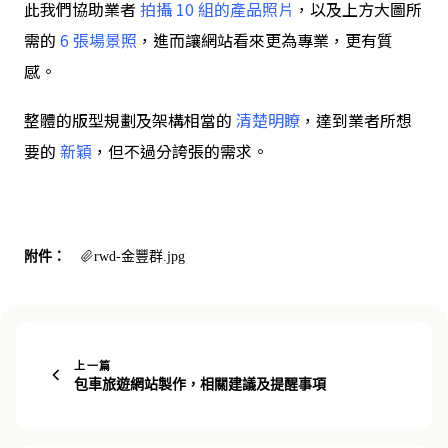
此我們協助業者
拍攝 10 組的產品照片
，以及上方大圖所
需的
6 張場景照
，進而讓網站看來更為專業，更有質
感。
整體的版型規劃及架構相當的
清楚明瞭
，達到業者所想
要的
新穎
，但不過分誇張的需求。
附件：
rwd-金豐群.jpg
上一篇
包車旅遊網站製作，相關建議及提醒事項