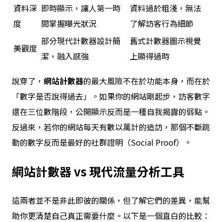
資料深
即時顯示，讓人第一時
資料過於粗淺，無法
度
間掌握曝光狀況
了解訪客行為細節
部分現代計數器設計簡
舊式計數器圖示視覺
美觀度
潔，融入感強
上顯得過時
說穿了，
網站計數器
的最大風險不在於功能本身，而在於
「數字是否說得過去」。如果你的網站剛起步，訪客數字
還在三位數階段，公開顯示反而是一種自我揭露的弱點。
反過來，若你的網站每天有數以萬計的造訪，那個不斷跳
動的數字反而是最好的社群證明（Social Proof）。
網站計數器
vs 現代流量分析工具
這兩者並不是非此即彼的關係，但了解它們的差異，能幫
助你更清楚自己真正需要什麼。以下是一個直白的比較：