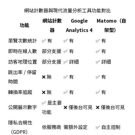
網站計數器與現代流量分析工具功能對比
網站計數
Google
Matomo（自
功能
器
Analytics 4
架型）
瀏覽次數統計
✅ 有
✅ 有
✅ 有
即時在線人數
部分支援
✅ 有
✅ 有
訪客地理位置
部分支援
✅ 詳細
✅ 詳細
跳出率 / 停留
❌ 無
✅ 有
✅ 有
時間
轉換率追蹤
❌ 無
✅ 有
✅ 有
✅ 是主要
公開展示數字
❌ 僅後台可見
❌ 僅後台可見
功能
隱私合規性
依服務商
需額外設定
✅ 自主控制
（GDPR）