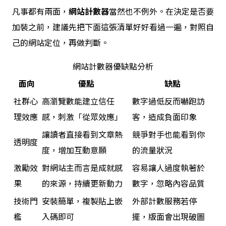
凡事都有兩面，
網站計數器
當然也不例外。在決定是否要
加裝之前，建議先把下面這張清單好好看過一遍，對照自
己的網站定位，再做判斷。
網站計數器優缺點分析
面向
優點
缺點
社群心
高瀏覽數能建立信任
數字過低反而嚇跑訪
理效應
感，刺激「從眾效應」
客，造成負面印象
讓讀者直接看到文章熱
競爭對手也能看到你
透明度
度，增加互動意願
的流量狀況
激勵效
對網站主而言是成就感
容易讓人過度執著於
果
的來源，持續更新動力
數字，忽略內容品質
技術門
安裝簡單，複製貼上嵌
外部計數服務若停
檻
入碼即可
擺，版面會出現破圖