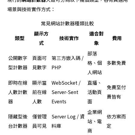
場景與技術實作方式：
常見網站計數器種類比較
顯示方
適合對
類型
技術實作
費用
式
象
部落
公開數字
頁面可
第三方嵌入碼 /
格、個
多數免費
型計數器
見數字
PHP
人網站
即時在線
顯示當
WebSocket /
直播、
免費至付
人數計數
前在線
Server-Sent
活動頁
費皆有
器
人數
Events
面
企業網
隱藏型後
僅管理
Server Log / 資
依方案而
站、電
台計數器
員可見
料庫
定
商