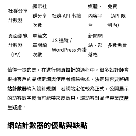
顯示社
媒體、
免費
社群分享
群分享
社群 API 串接
內容平
（API 限
計數器
次數
台
制內）
頁面瀏覽
單篇文
新聞網
JS 追蹤 /
計數器
章閱讀
站、部
多數免費
WordPress 外掛
（PV）
次數
落格
值得一提的是，在進行
網頁設計
的過程中，很多設計師會
根據客戶的品牌定調與使用者體驗需求，決定是否要將
網
站計數器
納入設計規劃。若網站定位較為正式，公開展示
的訪客數字反而可能帶來反效果，讓訪客對品牌專業度產
生疑慮。
網站計數器
的優點與缺點