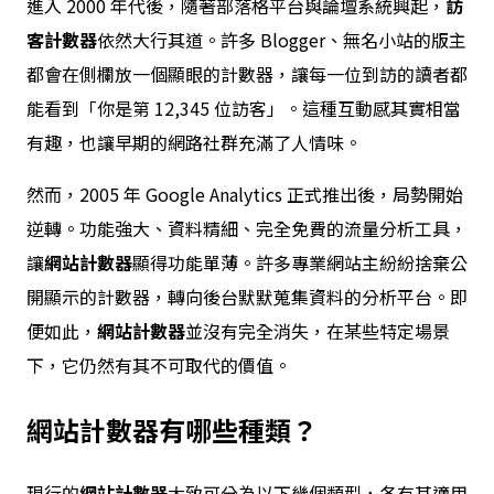
進入 2000 年代後，隨著部落格平台與論壇系統興起，
訪
客計數器
依然大行其道。許多 Blogger、無名小站的版主
都會在側欄放一個顯眼的計數器，讓每一位到訪的讀者都
能看到「你是第 12,345 位訪客」。這種互動感其實相當
有趣，也讓早期的網路社群充滿了人情味。
然而，2005 年 Google Analytics 正式推出後，局勢開始
逆轉。功能強大、資料精細、完全免費的流量分析工具，
讓
網站計數器
顯得功能單薄。許多專業網站主紛紛捨棄公
開顯示的計數器，轉向後台默默蒐集資料的分析平台。即
便如此，
網站計數器
並沒有完全消失，在某些特定場景
下，它仍然有其不可取代的價值。
網站計數器
有哪些種類？
現行的
網站計數器
大致可分為以下幾個類型，各有其適用