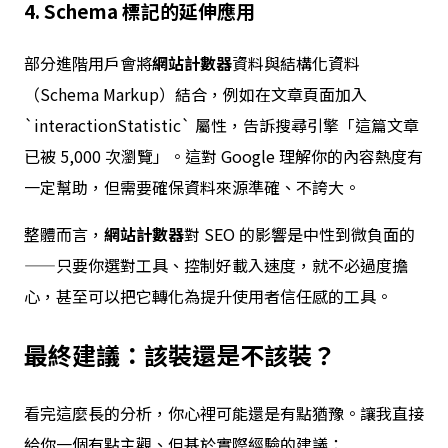
4. Schema 標記的延伸應用
部分進階用戶會將
網站計數器
資料與結構化資料
（Schema Markup）結合，例如在文章頁面加入
`interactionStatistic` 屬性，告訴搜尋引擎「這篇文章
已被 5,000 次瀏覽」。這對 Google 理解你的內容熱度有
一定幫助，但需要確保資料來源準確、不誇大。
整體而言，
網站計數器
對 SEO 的影響是中性到微負面的
——只要你選對工具、控制好載入速度，就不必過度擔
心，甚至可以把它轉化為提升使用者信任感的工具。
最終建議：該裝還是不該裝？
看完這麼長的分析，你心裡可能還是有點猶豫。讓我直接
給你一個有點主觀、但基於實際經驗的建議：