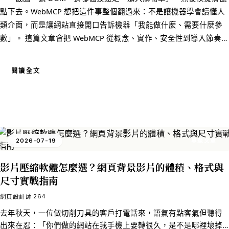
點下去。WebMCP 想把這件事整個翻過來：不是讓機器學會讀懂人
類介面，而是讓網站直接開口告訴機器「我能做什麼、需要什麼參
數」。 這篇文章會把 WebMCP 從概念、實作、安全性到導入節奏講
清楚。如果你是網站經營者、行銷人，或跟我們一樣是做網頁設計
這一行的，這大概是 2026 年最值得花一個下午搞懂的規格。
閱讀全文
2026-07-19
專題文章
影片壓縮軟體怎麼選？網頁背景影片的體積、格式與
尺寸實戰指南
264
網頁設計師
去年秋天，一位做切削刀具的客戶打電話來，語氣有點客氣但聽得
出來在忍：「你們做的網站在我手機上要轉很久，是不是哪裡壞掉