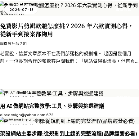
了？」 我當下有點心虛，因為我知道問題出在哪。那個首頁的滿版
2026-07-18
最新訊息
背景影片，是我們自己剪的、自己上傳的，母帶 20MB，七秒鐘。在
辦公室的光纖網路下秒開，在工廠外面的 4G 訊號下，就是另一個世
免費影片剪輯軟體怎麼挑？2026 年六款實測心得，
界。 那次之後我們把整套流程重做了一遍。這篇文章就是那次的完
從新手到接案都夠用
整紀錄——包含當時做對的、做錯的，以及兩年後回頭檢查才發現
的問題。如果你也在幫網站放背景影片，或是正在找影片壓縮軟體
761
網頁設計師
卻被一堆參數搞得暈頭轉向，這篇應該能省下你不少摸索的時間。
老實說，這篇文章原本不在我們部落格的規劃裡。 起因是幾個月
前，一位長期合作的餐飲客戶問我們：「網站做得很漂亮，但首頁
能不能放一支影片？」我們報了外包剪輯的價格，客戶沉默了幾
秒，說：「我自己拍手機影片就好，有沒有免費的軟體可以用？」
那一刻我才意識到，這幾年做網頁設計，客戶要的早就不只是版面
和排版了。影音內容變成標配，而大部分中小企業主根本沒有預算
養一個剪輯師。於是我們花了一段時間，把市面上叫得出名字的影
2026-06-16
最新訊息
片剪輯軟體幾乎都裝過一輪，實際拿專案素材去跑，整理成這篇東
用 AI 做網站完整教學:工具、步驟與挑選建議
西。 沒有業配，沒有推薦連結。純粹是踩過雷之後的筆記。
discdesign@yahoo.com
672
2026-06-11
最新訊息
架設網站主要步驟:從規劃到上線的完整流程(品牌經營必看)